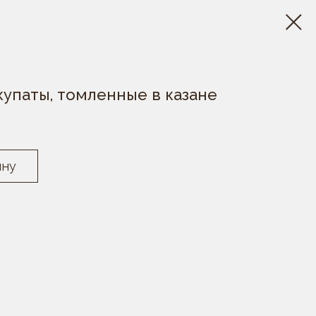
купаты, томленные в казане
ину